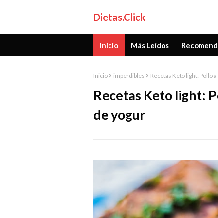
Dietas.Click
Inicio
Más Leídos
Recomend
Inicio
imperdibles
Recetas Keto light: Pollo 
Recetas Keto light: P
de yogur