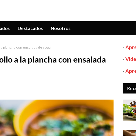
ados
Destacados
Nosotros
-
Apre
a la plancha con ensalada de yogur
ollo a la plancha con ensalada
-
Vide
-
Apre
Rec