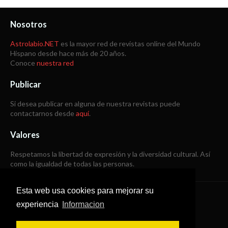
Nosotros
Astrolabio.NET
es la mayor red de revistas online del Mundo
Hispano desde hace más de 20 años.
Conoce
nuestra red
Publicar
Si desea publicar en alguna de nuestra revistas puede
contactarnos desde
aquí
.
Valores
Respetamos la libertad de expresión y la diversidad cultural. Así
como la igualdad de todas las personas.
Esta web usa cookies para mejorar su
Copyright © 1998 -
2026
experiencia
Informacion
Todos los derechos reservados