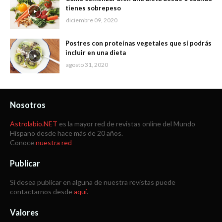
tienes sobrepeso
diciembre 09, 2020
Postres con proteínas vegetales que sí podrás
incluir en una dieta
agosto 31, 2020
Nosotros
Astrolabio.NET
es la mayor red de revistas online del Mundo
Hispano desde hace más de 20 años.
Conoce
nuestra red
Publicar
Si desea publicar en alguna de nuestra revistas puede
contactarnos desde
aquí
.
Valores