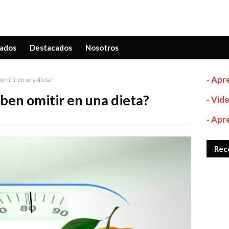
ados
Destacados
Nosotros
-
Apre
mitir en una dieta?
ben omitir en una dieta?
-
Vide
-
Apre
Rec