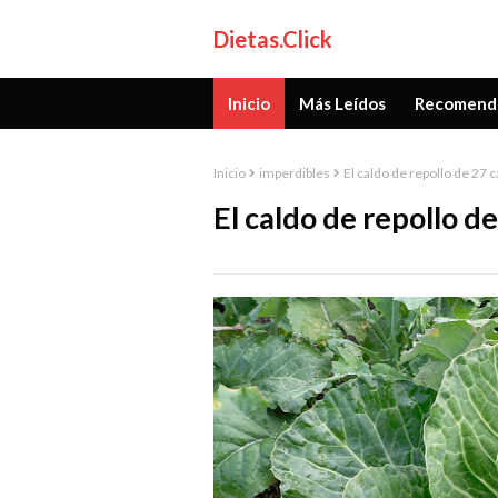
Dietas.Click
Inicio
Más Leídos
Recomend
Inicio
imperdibles
El caldo de repollo de 27 c
El caldo de repollo de