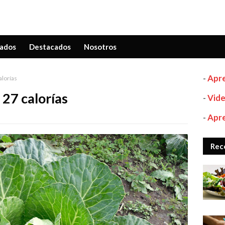
ados
Destacados
Nosotros
-
Apre
alorías
 27 calorías
-
Vide
-
Apre
Rec