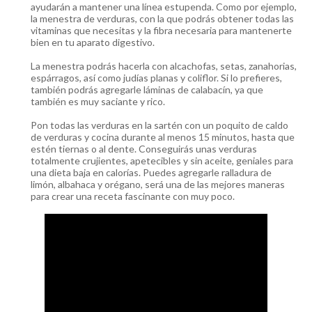
ayudarán a mantener una línea estupenda. Como por ejemplo,
la menestra de verduras, con la que podrás obtener todas las
vitaminas que necesitas y la fibra necesaria para mantenerte
bien en tu aparato digestivo.
La menestra podrás hacerla con alcachofas, setas, zanahorias,
espárragos, así como judías planas y coliflor. Si lo prefieres,
también podrás agregarle láminas de calabacín, ya que
también es muy saciante y rico.
Pon todas las verduras en la sartén con un poquito de caldo
de verduras y cocina durante al menos 15 minutos, hasta que
estén tiernas o al dente. Conseguirás unas verduras
totalmente crujientes, apetecibles y sin aceite, geniales para
una dieta baja en calorías. Puedes agregarle ralladura de
limón, albahaca y orégano, será una de las mejores maneras
para crear una receta fascinante con muy poco.