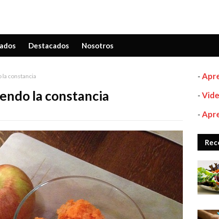
ados
Destacados
Nosotros
-
Apre
la constancia
endo la constancia
-
Vide
-
Apre
Rec