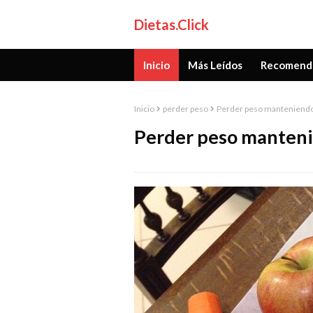
Dietas.Click
Inicio
Más Leídos
Recomend
Inicio
perder peso
Perder peso manteniendo 
Perder peso manteni