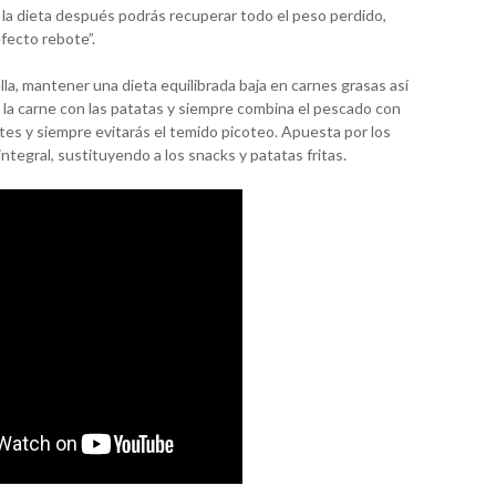
 la dieta después podrás recuperar todo el peso perdido,
efecto rebote”.
ella, mantener una dieta equilibrada baja en carnes grasas así
la carne con las patatas y siempre combina el pescado con
tes y siempre evitarás el temido picoteo. Apuesta por los
integral, sustituyendo a los snacks y patatas fritas.