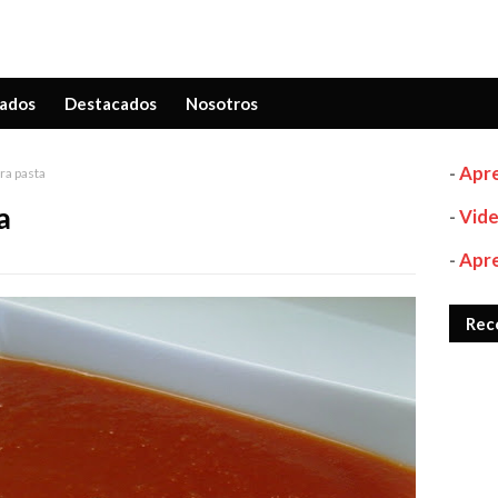
ados
Destacados
Nosotros
-
Apre
ara pasta
a
-
Vide
-
Apre
Rec