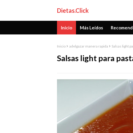
Dietas.Click
Inicio
Más Leídos
Recomend
Inicio
adelgazar manera rapida
Salsas light p
Salsas light para past