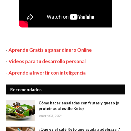
-
Aprende Gratis a ganar dinero Online
-
Videos para tu desarrollo personal
-
Aprende a Invertir con inteligencia
Recomendados
Cómo hacer ensaladas con frutas y queso (y
proteínas al estilo Keto)
enero 03, 2021
¿Qué es el café Keto que ayuda a adelgazar?