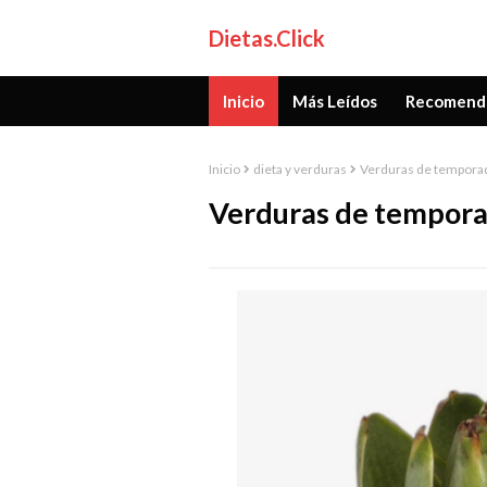
Dietas.Click
Inicio
Más Leídos
Recomend
Inicio
dieta y verduras
Verduras de tempora
Verduras de tempor