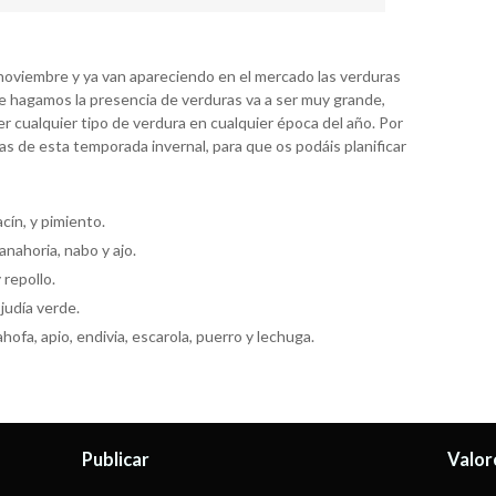
oviembre y ya van apareciendo en el mercado las verduras
e hagamos la presencia de verduras va a ser muy grande,
 cualquier tipo de verdura en cualquier época del año. Por
ras de esta temporada invernal, para que os podáis planificar
cín, y pimiento.
anahoria, nabo y ajo.
 repollo.
judía verde.
ahofa, apio, endivia, escarola, puerro y lechuga.
Publicar
Valor