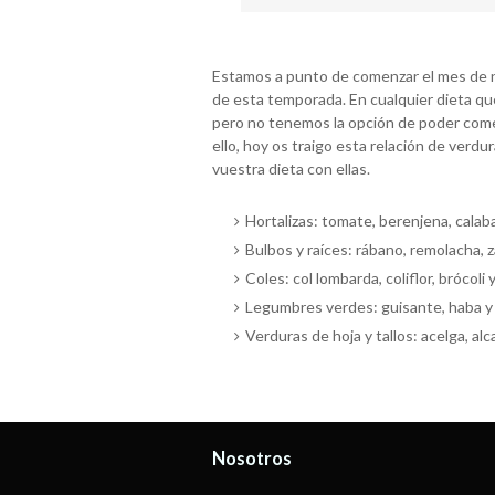
Estamos a punto de comenzar el mes de n
de esta temporada. En cualquier dieta qu
pero no tenemos la opción de poder comer
ello, hoy os traigo esta relación de verdu
vuestra dieta con ellas.
Hortalizas: tomate, berenjena, calaba
Bulbos y raíces: rábano, remolacha, z
Coles: col lombarda, coliflor, brócoli y
Legumbres verdes: guisante, haba y 
Verduras de hoja y tallos: acelga, alc
Nosotros