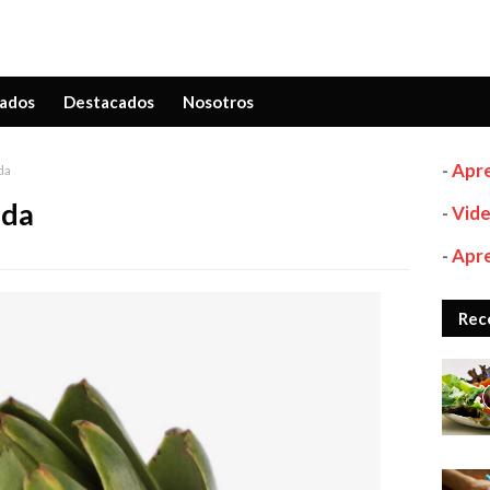
ados
Destacados
Nosotros
-
Apre
da
ada
-
Vide
-
Apre
Rec