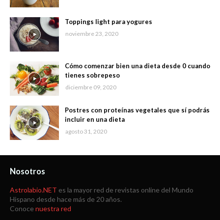
Toppings light para yogures
noviembre 23, 2020
Cómo comenzar bien una dieta desde 0 cuando
tienes sobrepeso
diciembre 09, 2020
Postres con proteínas vegetales que sí podrás
incluir en una dieta
agosto 31, 2020
Nosotros
Astrolabio.NET
es la mayor red de revistas online del Mundo
Hispano desde hace más de 20 años.
Conoce
nuestra red