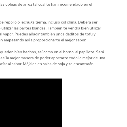
s obleas de arroz tal cual te han recomendado en el
de repollo o lechuga tierna, incluso col china. Deberá ser
tilizar las partes blandas. También te vendrá bien utilizar
l vapor. Puedes añadir también unos daditos de tofu y
án empezando así a proporcionarte el mejor sabor.
queden bien hechos, así como en el horno, al papillote. Será
así la mejor manera de poder aportarte todo lo mejor de una
iar al sabor. Mójalos en salsa de soja y te encantarán.