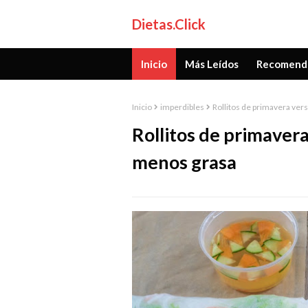
Dietas.Click
Inicio
Más Leídos
Recomend
Inicio
imperdibles
Rollitos de primavera ver
Rollitos de primavera
menos grasa