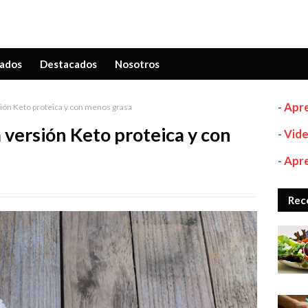
ados
Destacados
Nosotros
-
Apre
sión Keto proteica y con menos grasa
 versión Keto proteica y con
-
Vide
-
Apre
Rec