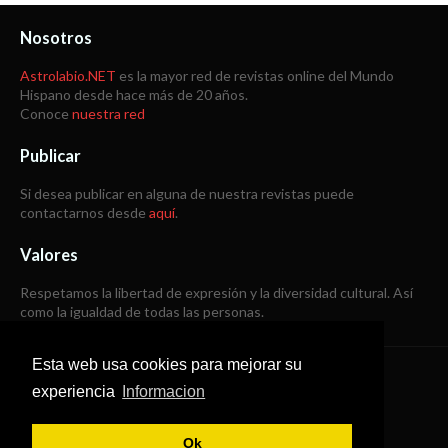
Nosotros
Astrolabio.NET
es la mayor red de revistas online del Mundo
Hispano desde hace más de 20 años.
Conoce
nuestra red
Publicar
Si desea publicar en alguna de nuestra revistas puede
contactarnos desde
aquí
.
Valores
Respetamos la libertad de expresión y la diversidad cultural. Así
como la igualdad de todas las personas.
Esta web usa cookies para mejorar su
Copyright © 1998 -
2026
experiencia
Informacion
Todos los derechos reservados
Ok