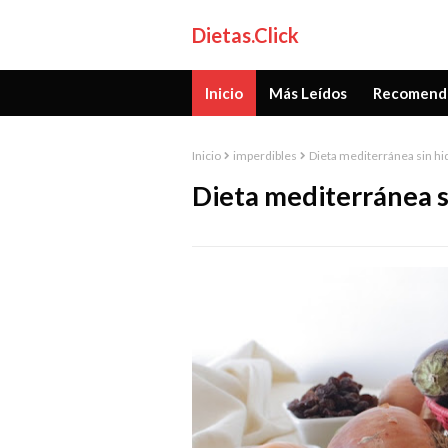
Dietas.Click
Inicio
Más Leídos
Recomend
Inicio
imperdibles
Dieta mediterránea sin hi
Dieta mediterránea s