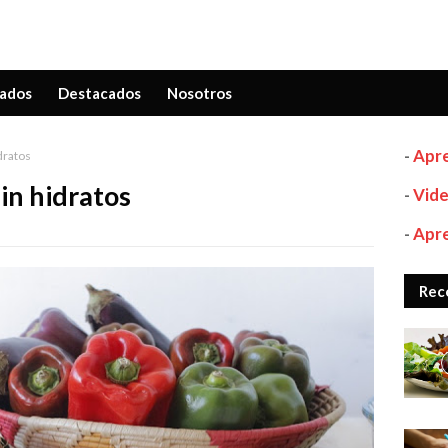
ados
Destacados
Nosotros
-
Apre
dratos
in hidratos
-
Vide
-
Apre
Rec