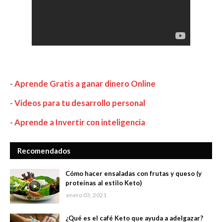
-
Aprende Gratis a ganar dinero Online
-
Videos para tu desarrollo personal
-
Aprende a Invertir con inteligencia
Recomendados
Cómo hacer ensaladas con frutas y queso (y
proteínas al estilo Keto)
enero 03, 2021
¿Qué es el café Keto que ayuda a adelgazar?