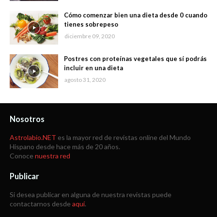
Cómo comenzar bien una dieta desde 0 cuando
tienes sobrepeso
diciembre 09, 2020
Postres con proteínas vegetales que sí podrás
incluir en una dieta
agosto 31, 2020
Nosotros
Astrolabio.NET
es la mayor red de revistas online del Mundo
Hispano desde hace más de 20 años.
Conoce
nuestra red
Publicar
Si desea publicar en alguna de nuestra revistas puede
contactarnos desde
aquí
.